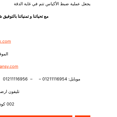
يجعل عملية ضبط الأكياس تتم في غاية الدقة
مع تحياتنا و تمنياتنا بالتوف
k.com
الموق
ansy.com
موبايل: 01211116954 – – 01211116956 – – 01211116958 – 01211116959 – 01211116962
تليفون ارضي 880056
002 كود مصر قبل الرقم