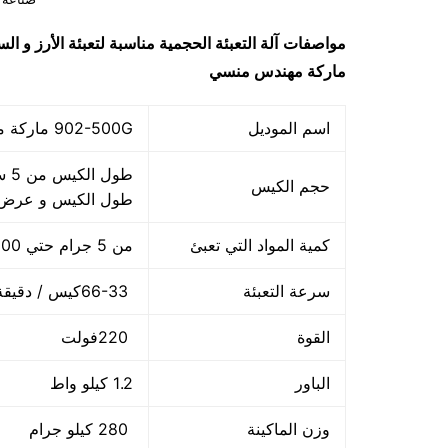
مواصفات
آلة التعبئة الحجمية مناسبة لتعبئة الأرز و
ماركة مهندس منسي
اسم الموديل
902-500G ماركة مهندس منسي
حجم الكيس
طول الكيس و عرض 
كمية المواد التي تعبئ
من 5 جرام حتي 500 جرام و يمكن تعديله حتي 500 جرام
سرعة التعبئة
66-33كيس / دقيقة و لمادة التغليف اعتبار في السرعه
القوة
220فولت
الباور
1.2 كيلو واط
وزن الماكينة
280 كيلو جرام