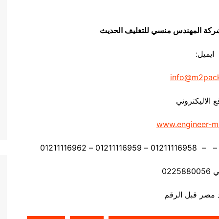
يق شركة المهندس منسي للتغليف الحديث
ايميل:
info@m2pac
ع الاليكتروني
www.engineer-m
0225