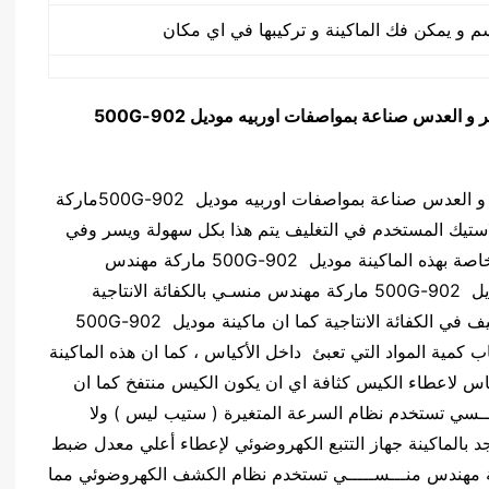
لسكر و العدس صناعة بمواصفات اوربيه
موديل
902-500G
تتميز آلة التعبئة الحجمية مناسبة لتعبئة الأرز و السكر و العدس صناعة بمواصفات اوربيه موديل 902-500Gماركة
لاستيك المستخدم في التغليف يتم هذا بكل سهولة ويسر وفي
غاية السرعة كما انه ايضا يتم ضبط معدات الحماية الخاصة بهذه الماكينة موديل 902-500G ماركة مهندس
منـــسي في غاية السرعة كما تتميز هذه الماكينة موديل 902-500G ماركة مهندس منسـي بالكفائة الانتاجية
العالية مما يجعلها تعد من أعلي ماكينات التعبئة والتغليف في الكفائة الانتاجية كما ان ماكينة موديل 902-500G
 كمية المواد التي تعبئ داخل الأكياس ، كما ان هذه الماكينة
ياس لاعطاء الكيس كثافة اي ان يكون الكيس منتفخ كما ان
5 ماركة مهندس مـــنــسي تستخدم نظام السرعة المتغيرة ( ستيب ليس ) ولا
جد بالماكينة جهاز التتبع الكهروضوئي لإعطاء أعلي معدل ضبط
ان هذه الماكينة موديل 902-500G ماركة مهندس منـــســـــي تستخدم نظام الكشف الكهروضوئي مما