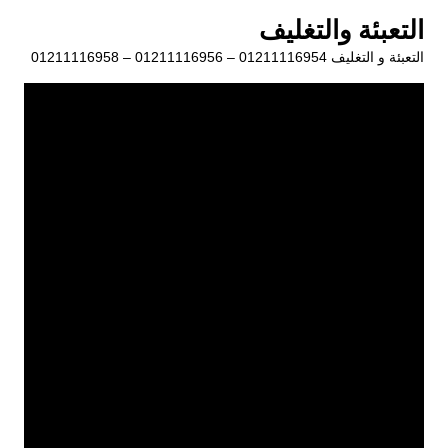
لتجاوز
التعبئة والتغليف
لى
التعبئة و التغليف 01211116954 – 01211116956 – 01211116958
لمحتوى