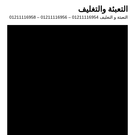
لتجاوز
التعبئة والتغليف
لى
التعبئة و التغليف 01211116954 – 01211116956 – 01211116958
لمحتوى