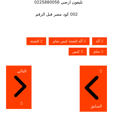
تليفون ارضي 0225880056
002 كود مصر قبل الرقم
آلة
آلة التعبئة كيس شاي
التعبئة
شاي
كيس
تصفّح
التالي
المقالات
السابق