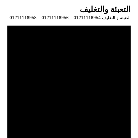
لتجاوز
التعبئة والتغليف
لى
التعبئة و التغليف 01211116954 – 01211116956 – 01211116958
لمحتوى