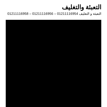
لتجاوز
التعبئة والتغليف
لى
التعبئة و التغليف 01211116954 – 01211116956 – 01211116958
لمحتوى