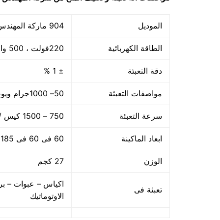
الموديل
904 ماركة المهندس منســى
الطاقة الكهربائية
220فولت ، 500 وات
دقة التعبئة
± 1 %
مواصفات التعبئة
50– 1000جرام ويوجد اوزان اخري حتى 5 كجم
سرعة التعبئة
750 – 1500 كيس / الساعه حسب سرعة العامل
ابعاد الماكينة
60 فى 60 فى 185 سم
الوزن
27 كجم
اكياس – عبوات – بر
تعبئة فى
الاوتوماتيك