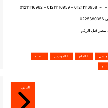
0225
 منسى
الملح
المهندس
تعبئة
و
التالي