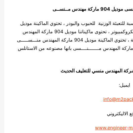
منسى
موديل 904 ماركة مهندس مــنســى
دس منـسي مناسبة للتعبئة الوزنية للحبوب والبودر ، تحتوي الماكينة موديل
904 ماركة المهندس مــــنســـى على لوحه تحكم ميكروكمبيوتر ، تحتوى ماكيناتنا موديل 904 ماركة المهندس
منــــســـى على نظام اهتزاز وذلك لزياده دقة الماكينة ، تحتوي الماكينة موديل 904 ماركة المهندس منـــســـــى
ى 2 او 4 انظمة وزنية ، تتميز الماكينة موديل 904 ماركة المهندس مـــــــنــــسى بانها مصنوعه من الاستانلس
يق شركة المهندس منسي للتغليف الحديث
ايميل:
info@m2pac
ع الاليكتروني
www.engineer-m