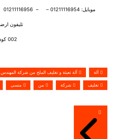
موبايل: 01211116954 – – 01211116956 – – 01211116958 – 01211116959 – 01211116962
تليفون ارضي 880056
002 كود مصر قبل الرقم
آلة
آلة تعبئة و تغليف الملح من شركة المهندس
تغليف
شركة
من
منسى
تصفّح
المقالات