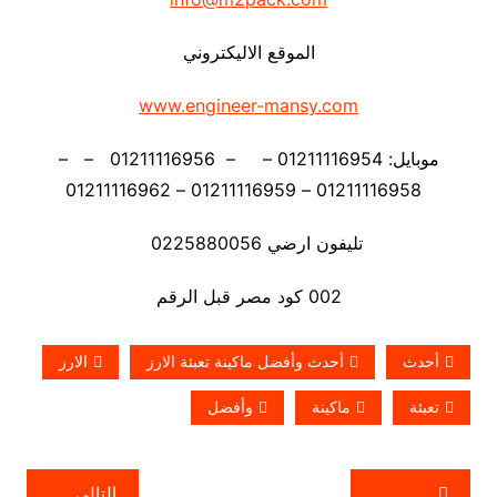
الموقع الاليكتروني
www.engineer-mansy.com
موبايل: 01211116954 – – 01211116956 – –
01211116958 – 01211116959 – 01211116962
تليفون ارضي 0225880056
002 كود مصر قبل الرقم
أحدث
أحدث وأفضل ماكينة تعبئة الارز
الارز
تعبئة
ماكينة
وأفضل
تصفّح
التالي