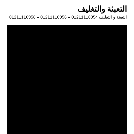
لتجاوز
التعبئة والتغليف
لى
التعبئة و التغليف 01211116954 – 01211116956 – 01211116958
لمحتوى