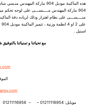
هذه الماكينة موديل 904 ماركة المهن
عل
استيل .
مع تحياتنا و تمنياتنا بالتوف
k.com
الموق
ansy.com
موبايل: 01211116954 – – 01211116956 – – 01211116958 – 01211116959 – 01211116962