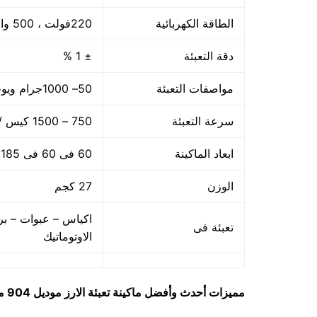
الطاقة الكهربائية
220فولت ، 500 وات
دقة التعبئة
± 1 %
مواصفات التعبئة
50– 1000جرام ويوجد اوزان اخري حتى 5 كجم
سرعة التعبئة
750 – 1500 كيس / الساعه حسب سرعة العامل
ابعاد الماكينة
60 فى 60 فى 185 سم
الوزن
27 كجم
اكياس – عبوات – بر
تعبئة فى
الاوتوماتيك
مميزات
أحدث وأفضل ماكينة تعبئة الارز
موديل 904 ماركة مهندس مــنســى