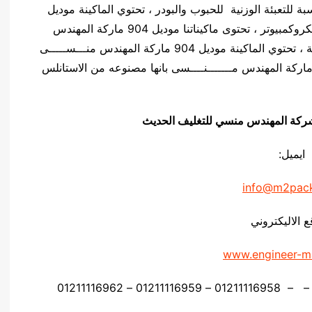
دس منـسي مناسبة للتعبئة الوزنية للحبوب والبودر ، تحتوي الماكينة موديل
904 ماركة المهندس مــــنســـى على لوحه تحكم ميكروكمبيوتر ، تحتوى ماكيناتنا موديل 904 ماركة المهندس
منــــســـى على نظام اهتزاز وذلك لزياده دقة الماكينة ، تحتوي الماكينة موديل 904 ماركة المهندس منـــســـــى
ى 2 او 4 انظمة وزنية ، تتميز الماكينة موديل 904 ماركة المهندس مـــــــنــــسى بانها مصنوعه من الاستانلس
يق شركة المهندس منسي للتغليف الحديث
ايميل:
info@m2pac
ع الاليكتروني
www.engineer-m