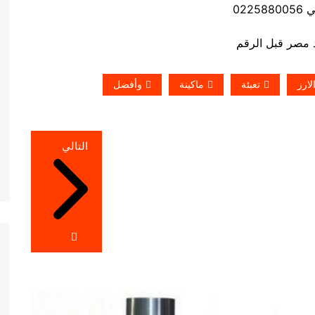
0225
لارز
تعبئة
ماكينة
وأفضل
التالي