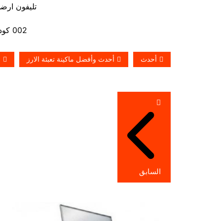
تليفون ارضي 880056
002 كود مصر قبل الرقم
أحدث
أحدث وأفضل ماكينة تعبئة الارز
ا
تصفّح
المقالات
السابق