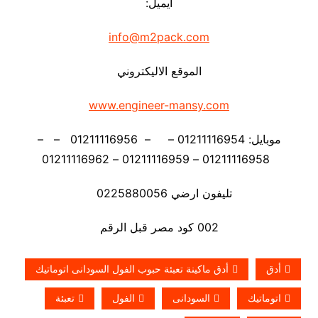
ايميل:
info@m2pack.com
الموقع الاليكتروني
www.engineer-mansy.com
موبايل: 01211116954 – – 01211116956 – –
01211116958 – 01211116959 – 01211116962
تليفون ارضي 0225880056
002 كود مصر قبل الرقم
أدق
أدق ماكينة تعبئة حبوب الفول السودانى اتوماتيك
اتوماتيك
السودانى
الفول
تعبئة