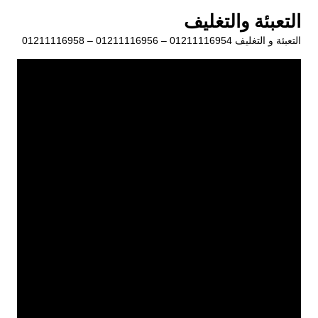
لتجاوز
التعبئة والتغليف
لى
التعبئة و التغليف 01211116954 – 01211116956 – 01211116958
لمحتوى