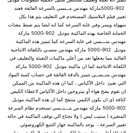
902-500Gماركة مهندس مــنسي بالسرعة الفائقة فعند
تغيير فيلم البلاستيك المستخدم في التغليف يتم هذا بكل
سهولة ويسر وفي غاية السرعة كما انه ايضا يتم ضبط معدات
الحماية الخاصة بهذه الماكينة موديل 902-500G ماركة
مهندس منـــسي في غاية السرعة كما تتميز هذه الماكينة
موديل 902-500G ماركة مهندس منسـي بالكفائة الانتاجية
العالية مما يجعلها تعد من أعلي ماكينات التعبئة والتغليف في
الكفائة الانتاجية كما ان ماكينة موديل 902-500G ماركة
مهندس منــســي تتميز بالدقة الفائقة في حساب كمية المواد
التي تعبئ داخل الأكياس ، كما ان هذه الماكينة من الممكن
ان تقوم بضخ هواء أو نيتروجين داخل الأكياس لاعطاء الكيس
كثافة اي ان يكون الكيس منتفخ كما ان هذه الماكينة موديل
902-500G ماركة مهندس مـــنــسي تستخدم نظام السرعة
المتغيرة ( ستيب ليس ) ولا تحتاج الي توقف الماكينة في حالة
تغيير السرعة ، يوجد بالماكينة جهاز التتبع الكهروضوئي
لإعطاء أعلي معدل ضبط للكيس اي ان هذه الماكينة موديل