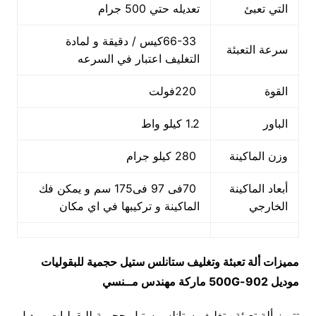
التي تعبئ
تعديله حتي 500 جرام
66-33كيس / دقيقة و لمادة
سرعة التعبئة
التغليف اعتبار في السرعه
القوة
220فولت
الباور
1.2 كيلو واط
وزن الماكينة
280 كيلو جرام
أبعاد الماكينة
70فى 97 فى175 سم و يمكن فك
الخارجي
الماكينة و تركيبها في اي مكان
مميزات
ألة تعبئة وتغليف ستانلس ستيل حجمية للبقوليات
موديل
902-500G
ماركة مهندس مــنسي
تتميز ألة تعبئة وتغليف ستانلس ستيل حجمية للبقوليات موديل