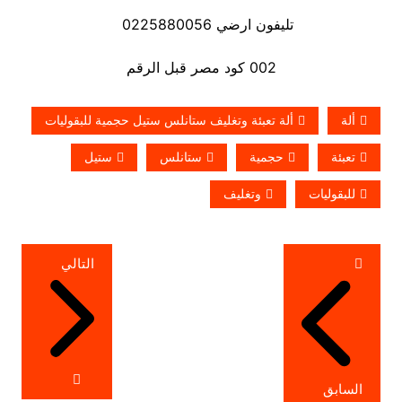
تليفون ارضي 0225880056
002 كود مصر قبل الرقم
ألة
ألة تعبئة وتغليف ستانلس ستيل حجمية للبقوليات
تعبئة
حجمية
ستانلس
ستيل
للبقوليات
وتغليف
تصفّح
التالي
المقالات
السابق