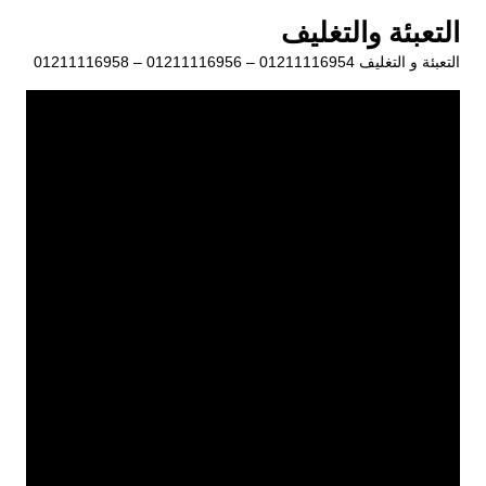
لتجاوز
التعبئة والتغليف
لى
التعبئة و التغليف 01211116954 – 01211116956 – 01211116958
لمحتوى