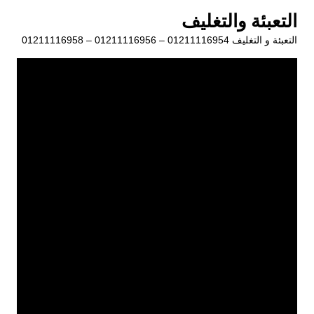
لتجاوز
التعبئة والتغليف
لى
التعبئة و التغليف 01211116954 – 01211116956 – 01211116958
لمحتوى