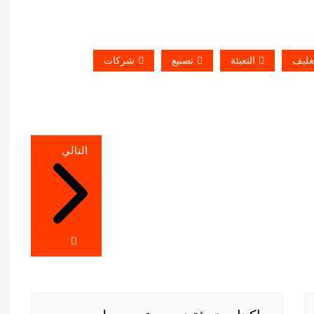
غليف
التعبئة
تصنيع
شركات
التالي