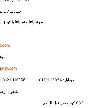
احسن شركات تصنيع
مع تحياتنا و تمنياتنا بالت
k.com
الموق
ansy.com
موبايل: 01211116954 – – 01211116956 – – 01211116958 – 01211116959 – 01211116962
تليفون ارضي 880056
002 كود مصر قبل الرقم