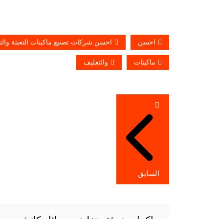
احسن
احسن شركات تصنيع ماكينات التعبئة والت
ماكينات
والتغليف
تصفّح
المقالات
السابق