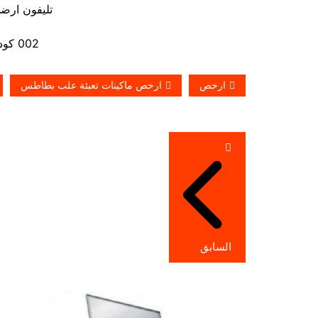
تليفون ارضي 880056
002 كود مصر قبل الرقم
ارخص
ارخص ماكينات تعبئة علب بطاطس
تصفّح
المقالات
السابق