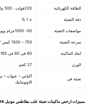
الطاقة الكهربائية
220فولت ، 500 وات
دقة التعبئة
± 1 %
مواصفات التعبئة
50– 1000جرام ويوجد اوزان اخري حتى 5 كجم
سرعة التعبئة
750 – 1500 كيس / الساعه حسب سرعة العامل
ابعاد الماكينة
60 فى 60 فى 185 سم
الوزن
27 كجم
اكياس – عبوات – بر
تعبئة فى
الاوتوماتيك
مميزات
ارخص ماكينات تعبئة علب بطاطس
موديل 904 ماركة مهندس مــنســى