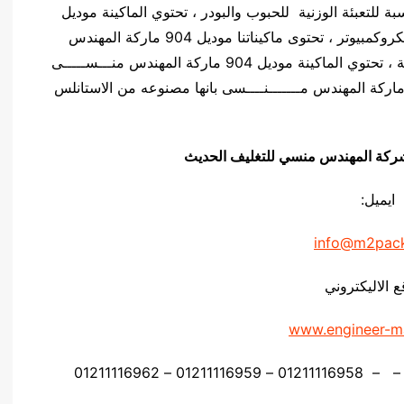
دس منـسي مناسبة للتعبئة الوزنية للحبوب والبودر ، تحتوي الماكينة موديل
904 ماركة المهندس مــــنســـى على لوحه تحكم ميكروكمبيوتر ، تحتوى ماكيناتنا موديل 904 ماركة المهندس
منــــســـى على نظام اهتزاز وذلك لزياده دقة الماكينة ، تحتوي الماكينة موديل 904 ماركة المهندس منـــســـــى
ى 2 او 4 انظمة وزنية ، تتميز الماكينة موديل 904 ماركة المهندس مـــــــنــــسى بانها مصنوعه من الاستانلس
يق شركة المهندس منسي للتغليف الحديث
ايميل:
info@m2pac
ع الاليكتروني
www.engineer-m