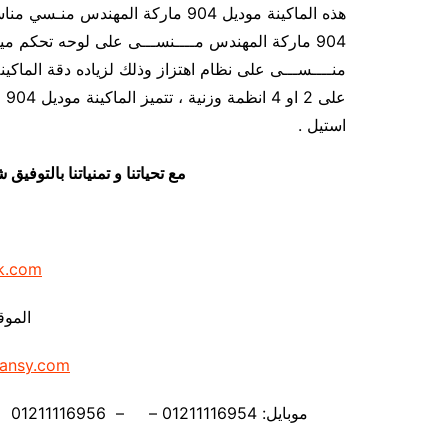
هذه الماكينة موديل 904 ماركة المهن
عل
استيل .
مع تحياتنا و تمنياتنا بالتوف
k.com
الموق
ansy.com
موبايل: 01211116954 – – 01211116956 – – 01211116958 – 01211116959 – 01211116962