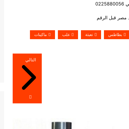
0225
بطاطس
تعبئة
علب
ماكينات
التالي