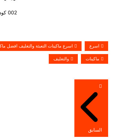
002 كود مصر قبل الرقم
اسرع
اسرع ماكينات التعبئة والتغليف افضل ماكين
ماكينات
والتغليف
تصفّح
المقالات
السابق