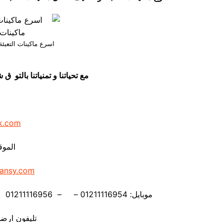
اسرع ماكينات التعبئة
مع تحياتنا و تمنياتنا بالت
k.com
الموق
ansy.com
موبايل: 01211116954 – – 01211116956 – – 01211116958 – 01211116959 – 01211116962
تليفون ارضي 880056