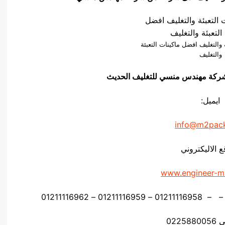
 والتغليف افضل ماكينات التعبئة
والتغليف
و ق شركة مهندس منسي للتغليف الحديث
ايميل:
info@m2pac
ع الاليكتروني
www.engineer-m
0225