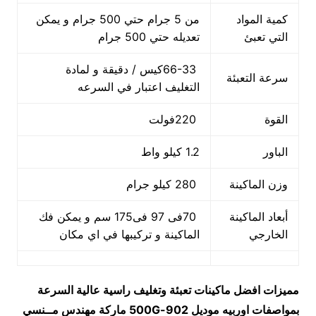
كمية المواد
من 5 جرام حتي 500 جرام و يمكن
التي تعبئ
تعديله حتي 500 جرام
66-33كيس / دقيقة و لمادة
سرعة التعبئة
التغليف اعتبار في السرعه
القوة
220فولت
الباور
1.2 كيلو واط
وزن الماكينة
280 كيلو جرام
أبعاد الماكينة
70فى 97 فى175 سم و يمكن فك
الخارجي
الماكينة و تركيبها في اي مكان
مميزات
افضل ماكينات تعبئة وتغليف راسية عالية السرعة
بمواصفات اوربيه
موديل
902-500G
ماركة مهندس مــنسي