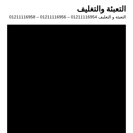
لتجاوز
التعبئة والتغليف
لى
التعبئة و التغليف 01211116954 – 01211116956 – 01211116958
لمحتوى