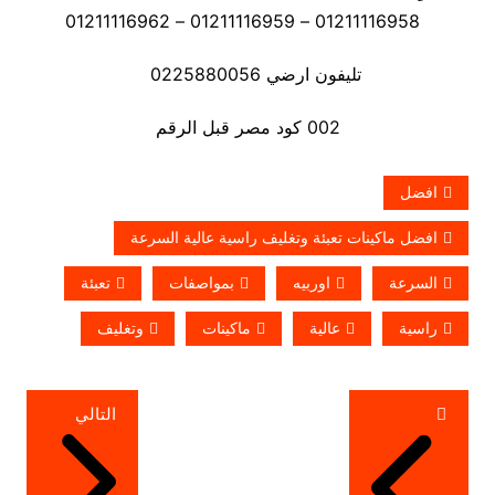
01211116958 – 01211116959 – 01211116962
تليفون ارضي 0225880056
002 كود مصر قبل الرقم
افضل
افضل ماكينات تعبئة وتغليف راسية عالية السرعة
السرعة
اوربيه
بمواصفات
تعبئة
راسية
عالية
ماكينات
وتغليف
تصفّح
التالي
المقالات