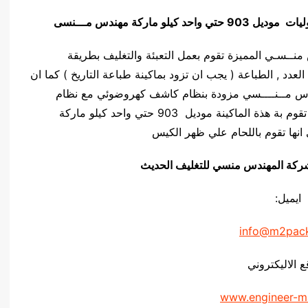
وليات
موديل 903 حتي واحد كيلو ماركة مهندس مـــنسى
ركة المهندس منــسـي المميزة تقوم بعمل التعبئة والتغليف بطريقة
لعدد , الطباعة ( يجب ان تزود بماكينة طباعة التاريخ ) كما ان
يلو ماركة المهندس مــنــــسي مزودة بنظام كاشف كهروضوئي مع نظام
السرعة المتغيرة ( ستيب ليس ) , كما ان اللحام التي تقوم بة هذة الماكينة موديل 903 حتي واحد كيلو ماركة
انها تقوم باللحام علي ظهر الكيس
يق شركة المهندس منسي للتغليف الحديث
ايميل:
info@m2pac
ع الاليكتروني
www.engineer-m