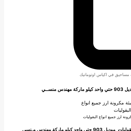
ئة مساحيق في اكياس اوتوماتيك
منســي
رونة ارز جميع انواع البقوليات
بقوليات
موديل 903 حتي واحد كيلو ماركة مهندس مـنسي