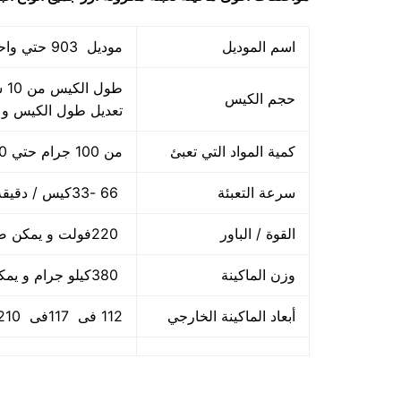
اسم الموديل
موديل 903 حتي واحد كيلو ماركة المهندس منســي
حجم الكيس
تعديل طول الكيس و
كمية المواد التي تعبئ
من 100 جرام حتي 1000 جرام واحد كيلو
سرعة التعبئة
66 -33كيس / دقيقة و لمادة التغليف اعتبار في السرعه
القوة / الباور
220فولت و يمكن ضبط الفولت حسب الكهرباء المتاحه 2.5 كيلو وات
وزن الماكينة
380كيلو جرام و يمكن فك الماكينة و تركيبها في اي مكان
أبعاد الماكينة الخارجي
112 فى 117فى 210سم و يمكن فك الماكينة و تركيبها في اي مكان