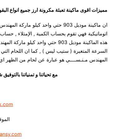
مميزات
اقوى ماكينة تعبئة مكرونة ارز جميع انواع البق
ان ماكينة موديل 903 حتي واحد كيلو ما
اتوماتيكية فهي تقوم بحساب الكمية , الإمتلاء , حساب ا
هذه الماكينة موديل 903 حتي واحد ك
المهندس مـنـســــي هو عبارة عن لحام من الظهر اي 
مع تحياتنا و تمنياتنا بالتوف
k.com
الموق
ansy.com