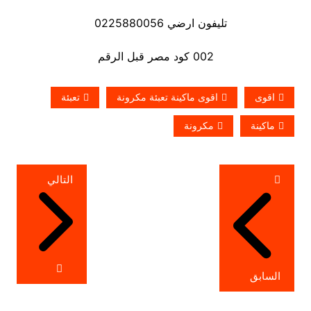
تليفون ارضي 0225880056
002 كود مصر قبل الرقم
اقوى
اقوى ماكينة تعبئة مكرونة
تعبئة
ماكينة
مكرونة
تصفّح
التالي
المقالات
السابق