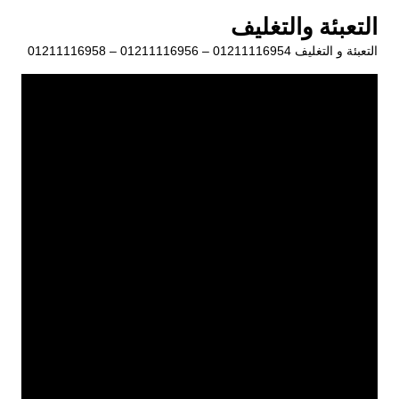
لتجاوز
التعبئة والتغليف
لى
التعبئة و التغليف 01211116954 – 01211116956 – 01211116958
لمحتوى