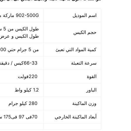
اسم الموديل
902-500G ماركة مهندس منسي
حجم الكيس
طول الكيس و عرض 
كمية المواد التي تعبئ
من 5 جرام حتي 500 جرام و يمكن تعديله حتي 500 جرام
سرعة التعبئة
66-33كيس / دقيقة و لمادة التغليف اعتبار في السرعه
القوة
220فولت
الباور
1.2 كيلو واط
وزن الماكينة
280 كيلو جرام
أبعاد الماكينة الخارجي
70فى 97 فى175 سم و يمكن فك الماكينة و تركيبها في اي مكان