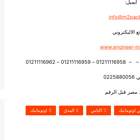
ايميل:
info@m2pac
ع الاليكتروني
www.engineer-m
0225
س اوتوماتيك
اكياس
البندق
اوتوماتيك