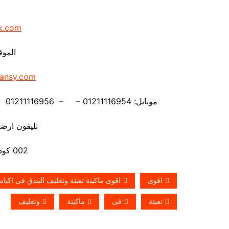
k.com
الموق
ansy.com
موبايل: 01211116954 – – 01211116956 – – 01211116958 – 01211116959 – 01211116962
تليفون ارضي 880056
002 كود مصر قبل الرقم
اقوى
اقوى ماكينة تعبئة وتغليف البندق فى اكيا
تعبئة
فى
ماكينة
وتغليف