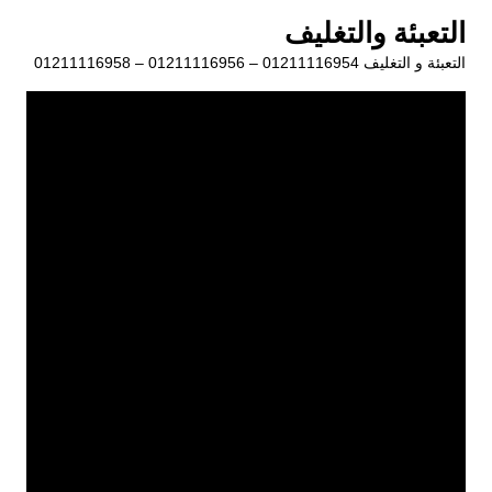
لتجاوز
التعبئة والتغليف
لى
التعبئة و التغليف 01211116954 – 01211116956 – 01211116958
لمحتوى