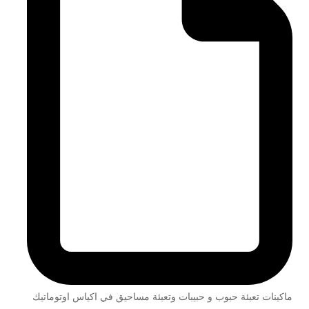
ماكينات تعبئة حبوب و حبيبات وتعبئة مساحيق في اكياس اوتوماتيك