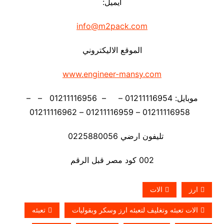
ايميل:
info@m2pack.com
الموقع الاليكتروني
www.engineer-mansy.com
موبايل: 01211116954 – – 01211116956 – –
01211116958 – 01211116959 – 01211116962
تليفون ارضي 0225880056
002 كود مصر قبل الرقم
ارز
الات
الات تعبئه وتغليف لتعبئه ارز وسكر وبقوليات
تعبئه