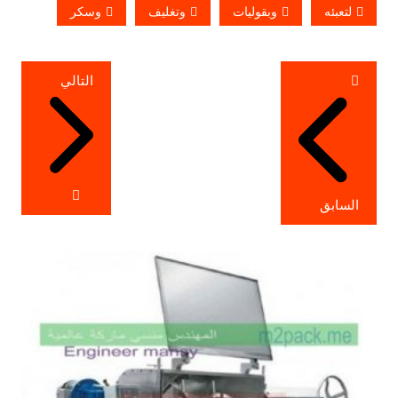
لتعبئه
وبقوليات
وتغليف
وسكر
تصفّح
التالي
المقالات
السابق