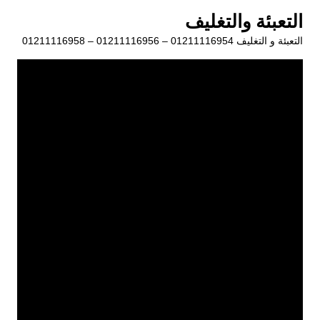
لتجاوز
التعبئة والتغليف
لى
التعبئة و التغليف 01211116954 – 01211116956 – 01211116958
لمحتوى