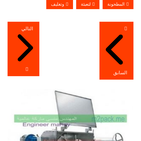
المطحونة
لتعبئة
وتغليف
تصفّح
التالي
المقالات
السابق