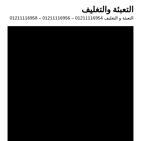
لتجاوز
التعبئة والتغليف
لى
التعبئة و التغليف 01211116954 – 01211116956 – 01211116958
لمحتوى