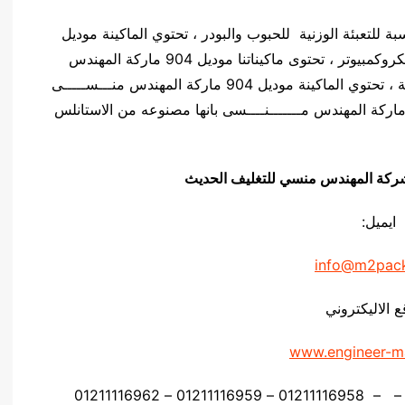
دس منـسي مناسبة للتعبئة الوزنية للحبوب والبودر ، تحتوي الماكينة موديل
904 ماركة المهندس مــــنســـى على لوحه تحكم ميكروكمبيوتر ، تحتوى ماكيناتنا موديل 904 ماركة المهندس
منــــســـى على نظام اهتزاز وذلك لزياده دقة الماكينة ، تحتوي الماكينة موديل 904 ماركة المهندس منـــســـــى
ى 2 او 4 انظمة وزنية ، تتميز الماكينة موديل 904 ماركة المهندس مـــــــنــــسى بانها مصنوعه من الاستانلس
يق شركة المهندس منسي للتغليف الحديث
ايميل:
info@m2pac
ع الاليكتروني
www.engineer-m