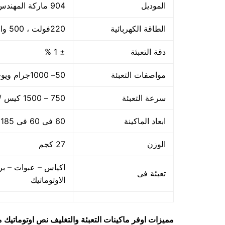
الموديل
904 ماركة المهندس منســى
الطاقة الكهربائية
220فولت ، 500 وات
دقة التعبئة
± 1 %
مواصفات التعبئة
50– 1000جرام ويوجد اوزان اخري حتى 5 كجم
سرعة التعبئة
750 – 1500 كيس / الساعه حسب سرعة العامل
ابعاد الماكينة
60 فى 60 فى 185 سم
الوزن
27 كجم
اكياس – عبوات – بر
تعبئة فى
الاوتوماتيك
مميزات
اوفر ماكينات التعبئة والتغليف نص اوتوماتيك
مود