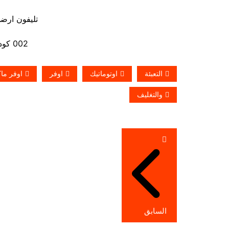
تليفون ارضي 880056
002 كود مصر قبل الرقم
التعبئة
اوتوماتيك
اوفر
اوفر ماك
والتغليف
تصفّح
المقالات
السابق