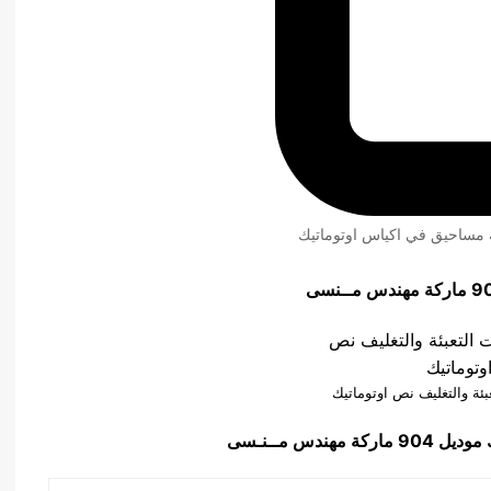
ئة مساحيق في اكياس اوتوماتيك
عبئة والتغليف نص اوتوماتيك
ك
موديل 904 ماركة مهندس مــنـسى