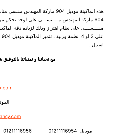
هذه الماكينة موديل 904 ماركة المهن
عل
استيل .
مع تحياتنا و تمنياتنا بالتوف
k.com
الموق
ansy.com
موبايل: 01211116954 – – 01211116956 – – 01211116958 – 01211116959 – 01211116962