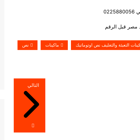
0225
ينات التعبئة والتغليف نص اوتوماتيك
ماكينات
نص
التالي