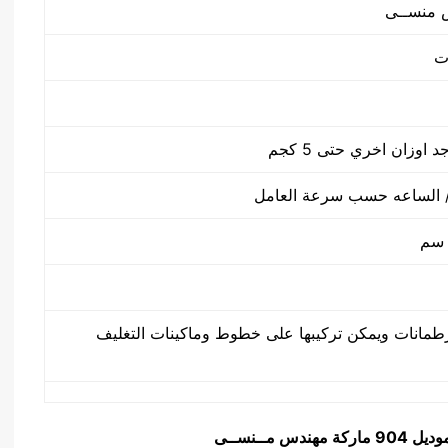
طمانات ويمكن تركيبها على خطوط وماكينات التغليف
يل 904 ماركة مهندس مــنســى