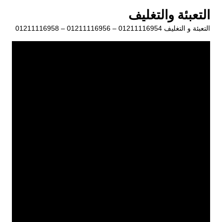
لتجاوز
التعبئة والتغليف
لى
التعبئة و التغليف 01211116954 – 01211116956 – 01211116958
لمحتوى