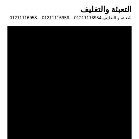
لتجاوز
التعبئة والتغليف
لى
التعبئة و التغليف 01211116954 – 01211116956 – 01211116958
لمحتوى