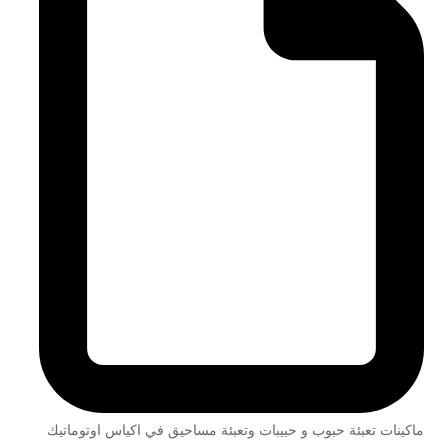
ماكينات تعبئة حبوب و حبيبات وتعبئة مساحيق في اكياس اوتوماتيك