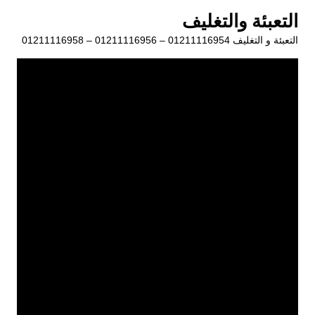
لتجاوز
التعبئة والتغليف
لى
التعبئة و التغليف 01211116954 – 01211116956 – 01211116958
لمحتوى