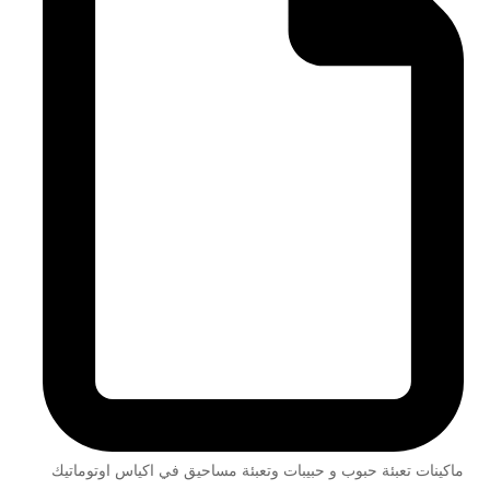
ماكينات تعبئة حبوب و حبيبات وتعبئة مساحيق في اكياس اوتوماتيك