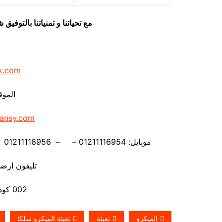
مع تحياتنا و تمنياتنا بالتوف
k.com
الموق
ansy.com
موبايل: 01211116954 – – 01211116956 – – 01211116958 – 01211116959- 01211116962
تليفون ارضي 880056
002 كود مصر قبل الرقم
الميكرو
تعبئة
تعبئة الميكرو سلكا