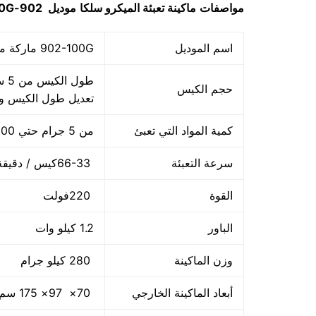
مواصفات
ماكينة
تعبئة الميكرو سلكا
موديل
902-100G
اسم الموديل
902-100G ماركة مهندس منسي
حجم الكيس
تعديل طول الكيس 
كمية المواد التي تعبئ
من 5 جرام حتي 100 جرام
سرعة التعبئة
66-33كيس / دقيقة و لمادة التغليف اعتبار في السرعه
القوة
220فولت
الباور
1.2 كيلو وات
وزن الماكينة
280 كيلو جرام
أبعاد الماكينة الخارجي
70× 97× 175 سم و يمكن فك الماكينة و تركيبها في اي مكان