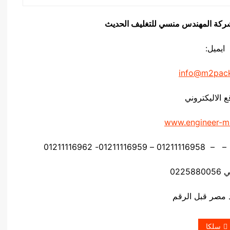
يق شركة المهندس منسي للتغليف الحديث
ايميل:
info@m2pac
ع الاليكتروني
www.engineer-m
0225
سلكا