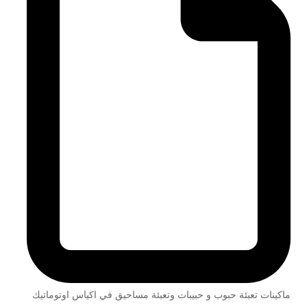
ماكينات تعبئة حبوب و حبيبات وتعبئة مساحيق في اكياس اوتوماتيك