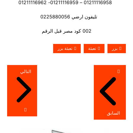
01211116958 – 01211116959- 01211116962
تليفون ارضي 0225880056
002 كود مصر قبل الرقم
بزر
تعبئة
تعبئة بزر
تصفّح
التالي
المقالات
السابق