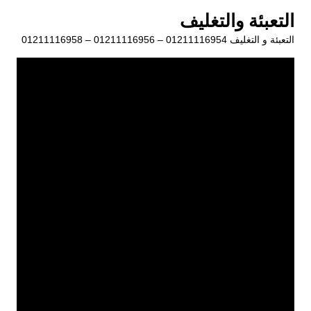
لتجاوز
التعبئة والتغليف
لى
التعبئة و التغليف 01211116954 – 01211116956 – 01211116958
لمحتوى