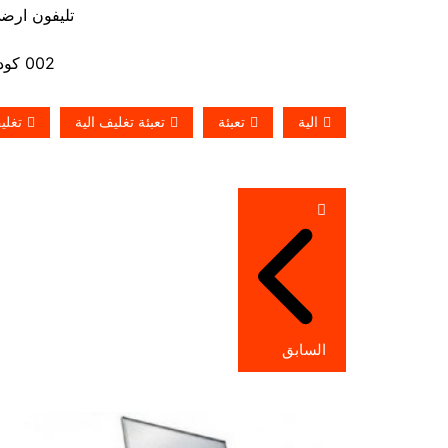
تليفون ارضي 880056
002 كود مصر قبل الرقم
الية
تعبئة
تعبئة تغليف الية
تغلي
تصفّح
المقالات
السابق