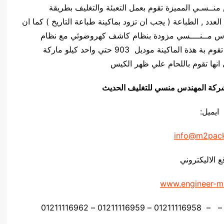
ركة المهندس منــسـي المميزة تقوم بعمل التعبئة والتغليف بطريقة
لعدد , الطباعة ( يجب ان تزود بماكينة طباعة التاريخ ) كما ان
يلو ماركة المهندس مــنــــسي مزودة بنظام كاشف كهروضوئي مع نظام
السرعة المتغيرة ( ستيب ليس ) , كما ان اللحام التي تقوم بة هذة الماكينة موديل 903 حتي واحد كيلو ماركة
انها تقوم باللحام علي ظهر الكيس
يق شركة المهندس منسي للتغليف الحديث
ايميل:
info@m2pac
ع الاليكتروني
www.engineer-m