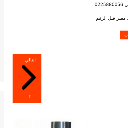
0225
ف
التالي