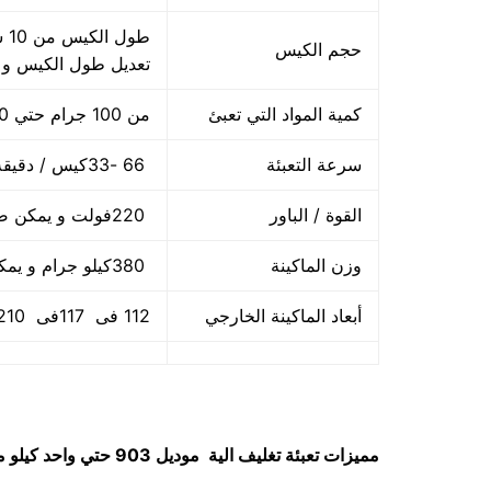
حجم الكيس
تعديل طول الكيس و
كمية المواد التي تعبئ
من 100 جرام حتي 1000 جرام واحد كيلو
سرعة التعبئة
66 -33كيس / دقيقة و لمادة التغليف اعتبار في السرعه
القوة / الباور
220فولت و يمكن ضبط الفولت حسب الكهرباء المتاحه 2.5 كيلو وات
وزن الماكينة
380كيلو جرام و يمكن فك الماكينة و تركيبها في اي مكان
أبعاد الماكينة الخارجي
112 فى 117فى 210سم و يمكن فك الماكينة و تركيبها في اي مكان
مميزات
تعبئة تغليف الية
موديل 903 حتي واحد كيلو ماركة مهندس مـــنسى