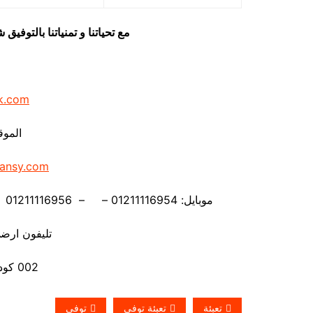
مع تحياتنا و تمنياتنا بالتوف
k.com
الموق
ansy.com
موبايل: 01211116954 – – 01211116956 – – 01211116958 – 01211116959- 01211116962
تليفون ارضي 880056
002 كود مصر قبل الرقم
تعبئة
تعبئة توفى
توفى