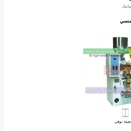
اتيك
منسي
تعبئة توفى