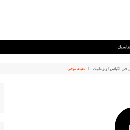
تناسبك
ق في اكياس اوتوماتيك
تعبئة توفى