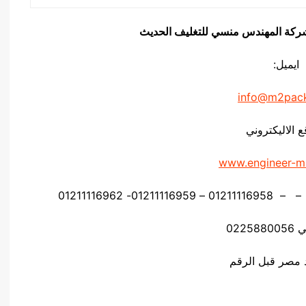
يق شركة المهندس منسي للتغليف الحديث
ايميل:
info@m2pac
ع الاليكتروني
www.engineer-m
0225