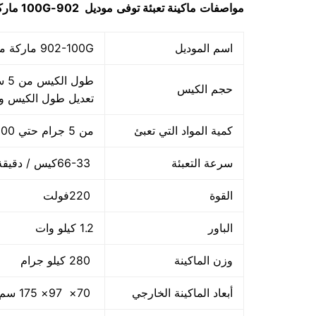
مواصفات
ماكينة
تعبئة توفى
موديل
902-100G
مارك
اسم الموديل
902-100G ماركة مهندس منسي
حجم الكيس
تعديل طول الكيس 
كمية المواد التي تعبئ
من 5 جرام حتي 100 جرام
سرعة التعبئة
66-33كيس / دقيقة و لمادة التغليف اعتبار في السرعه
القوة
220فولت
الباور
1.2 كيلو وات
وزن الماكينة
280 كيلو جرام
أبعاد الماكينة الخارجي
70× 97× 175 سم و يمكن فك الماكينة و تركيبها في اي مكان