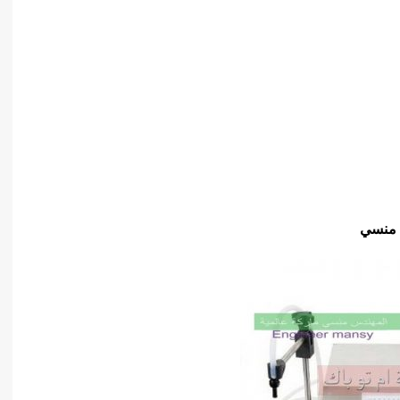
 منسي