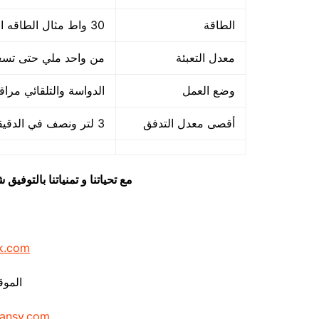
الطاقة
30 واط مثال الطاقه المستخدمه في شحن لاب توب
معدل التعبئة
من واحد ملي حتى تسع
وضع العمل
الدواسة والتلقائي مراق
أقصى معدل التدفق
3 لتر ونصف في الدقيقة
مع تحياتنا و تمنياتنا بالتوف
k.com
الموق
ansy.com