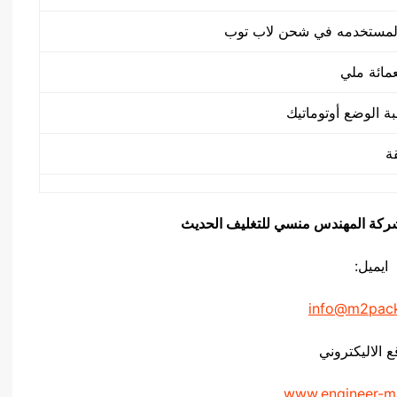
مائة ملي
بة الوضع أوتوماتيك
يق شركة المهندس منسي للتغليف الحديث
ايميل:
info@m2pac
ع الاليكتروني
www.engineer-m