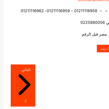
0225
زيت
التالي