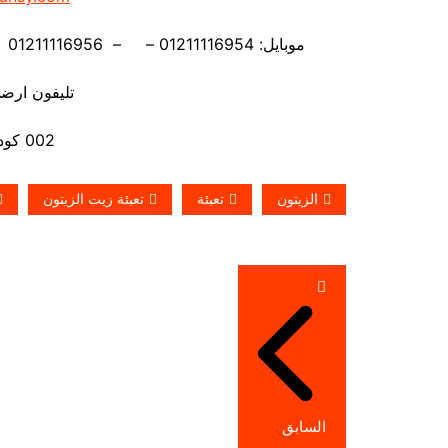
موبايل: 01211116954 – – 01211116956 – – 01211116958 – 01211116959- 01211116962
تليفون ارضي 880056
002 كود مصر قبل الرقم
الزيتون
تعبئة
تعبئة زيت الزيتون
تصفّح
المقالات
السابق