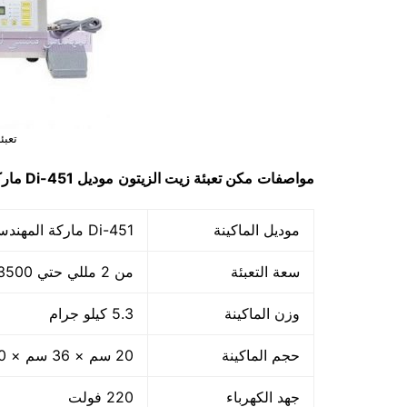
تعبئ
مواصفات
مكن
تعبئة زيت الزيتون
موديل
451-Di
مارك
موديل الماكينة
451-Di ماركة المهندس منسي
سعة التعبئة
من 2 مللي حتي 3500 مللي ولكن ننصح بالاستخدام من 2 مللي حتي 250 مللي
وزن الماكينة
5.3 كيلو جرام
حجم الماكينة
20 سم × 36 سم × 40 سم
جهد الكهرباء
220 فولت