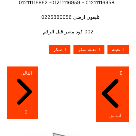
01211116958 – 01211116959- 01211116962
تليفون ارضي 0225880056
002 كود مصر قبل الرقم
تعبئة
تعبئة سكر
سكر
تصفّح
التالي
المقالات
السابق