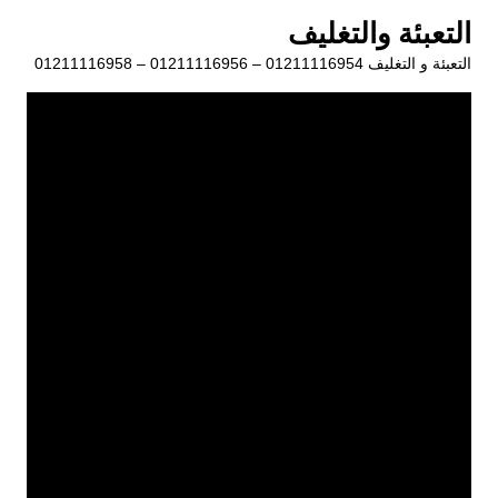
لتجاوز
التعبئة والتغليف
لى
التعبئة و التغليف 01211116954 – 01211116956 – 01211116958
لمحتوى