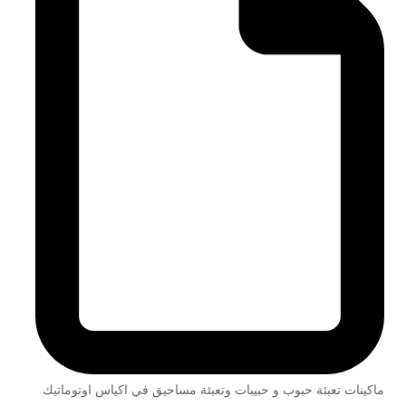
ماكينات تعبئة حبوب و حبيبات وتعبئة مساحيق في اكياس اوتوماتيك