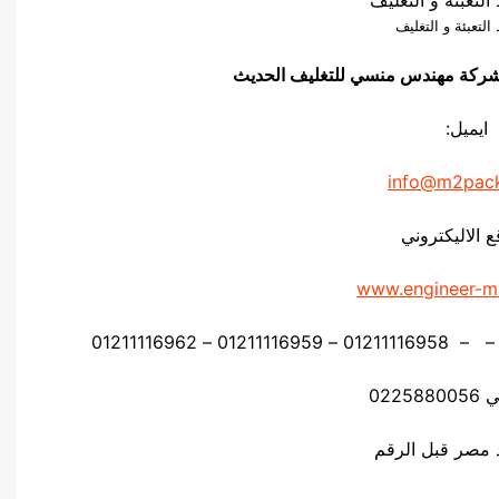
تعبئة و التغليف
فيق شركة مهندس منسي للتغليف الحديث
ايميل:
info@m2pac
ع الاليكتروني
www.engineer-m
0225