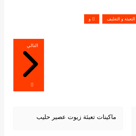
تعبئة و التغليف
و
التالي
ماكينات تعبئة زيوت عصير حليب