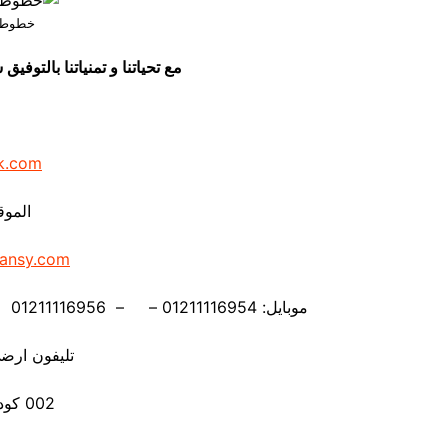
خطوط ال
مع تحياتنا و تمنياتنا بالتو
k.com
الموق
ansy.com
موبايل: 01211116954 – – 01211116956 – – 01211116958 – 01211116959 – 01211116962
تليفون ارضي 880056
002 كود مصر قبل الرقم