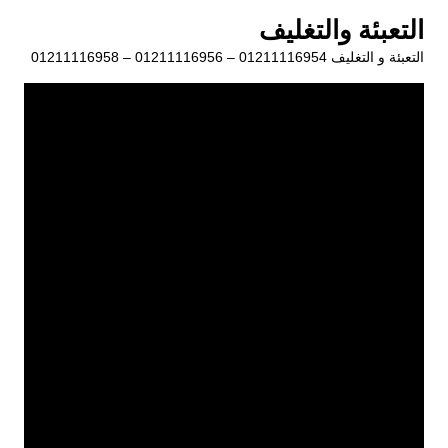
لتجاوز
التعبئة والتغليف
لى
التعبئة و التغليف 01211116954 – 01211116956 – 01211116958
لمحتوى