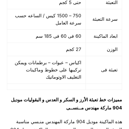
التعبئة
حتى 5 كجم
750 – 1500 كيس / الساعه حسب
سرعة التعبئة
سرعة العامل
ابعاد الماكينة
60 فى 60 فى 185 سم
الوزن
27 كجم
اكياس – عبوات – برطمانات ويمكن
تعبئة فى
تركيبها على خطوط وماكينات
التغليف الاوتوماتيك
مميزات
خط تعبئة الأرز و السكر و العدس و البقوليات
موديل
904 ماركة مهندس مــنســى
هذه الماكينة موديل 904 ماركة المهندس منـسي مناسبة