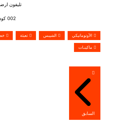
تليفون ارضي 880056
002 كود مصر قبل الرقم
الأوتوماتيكي
الشيبس
تعبئة
خط
ماكينـات
تصفّح
المقالات
السابق