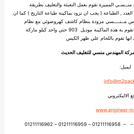
ركة المهندس منــسـي المميزة تقوم بعمل التعبئة والتغليف بطريقة
لعدد , الطباعة ( يجب ان تزود بماكينة طباعة التاريخ ) كما ان
يلو ماركة المهندس مــنــــسي مزودة بنظام كاشف كهروضوئي مع نظام
السرعة المتغيرة ( ستيب ليس ) , كما ان اللحام التي تقوم بة هذة الماكينة موديل 903 حتي واحد كيلو ماركة
انها تقوم باللحام علي ظهر الكيس
يق شركة المهندس منسي للتغليف الحديث
ايميل:
info@m2pac
ع الاليكتروني
www.engineer-m