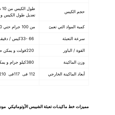
حجم الكيس
تعديل طول الكيس و
كمية المواد التي تعبئ
من 100 جرام حتي 1000 جرام واحد كيلو
سرعة التعبئة
66 -33كيس / دقيقة و لمادة التغليف اعتبار في السرعه
القوة / الباور
220فولت و يمكن ضبط الفولت حسب الكهرباء المتاحه 2.5 كيلو وات
وزن الماكينة
380كيلو جرام و يمكن فك الماكينة و تركيبها في اي مكان
أبعاد الماكينة الخارجي
112 فى 117فى 210سم و يمكن فك الماكينة و تركيبها في اي مكان
مميزات
خط ماكينـات تعبئة الشيبس الأوتوماتيكي
موديل 903 حتي واحد كيلو