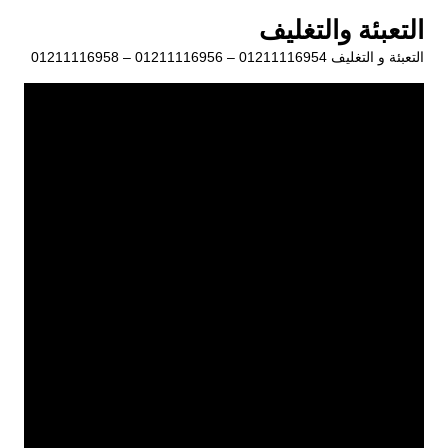
لتجاوز
التعبئة والتغليف
لى
التعبئة و التغليف 01211116954 – 01211116956 – 01211116958
لمحتوى