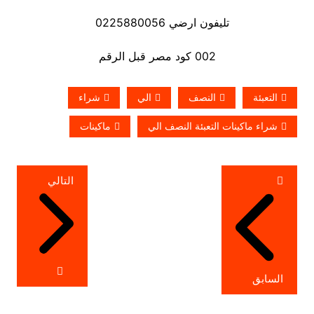
تليفون ارضي 0225880056
002 كود مصر قبل الرقم
التعبئة
النصف
الي
شراء
شراء ماكينات التعبئة النصف الي
ماكينات
تصفّح
التالي
المقالات
السابق