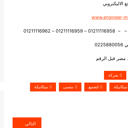
ع الاليكتروني
www.engineer-m
0225
شركة
يكانيكة
لتصنيع
منسى
ميكانيكة
التالي