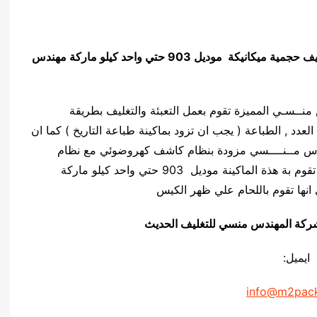
يف حجمية ميكانيكة
موديل 903 حتي واحد كيلو ماركة مهندس
ركة المهندس منــسـي المميزة تقوم بعمل التعبئة والتغليف بطريقة
لعدد , الطباعة ( يجب ان تزود بماكينة طباعة التاريخ ) كما ان
يلو ماركة المهندس مــنــــسي مزودة بنظام كاشف كهروضوئي مع نظام
السرعة المتغيرة ( ستيب ليس ) , كما ان اللحام التي تقوم بة هذة الماكينة موديل 903 حتي واحد كيلو ماركة
انها تقوم باللحام علي ظهر الكيس
يق شركة المهندس منسي للتغليف الحديث
ايميل:
info@m2pac