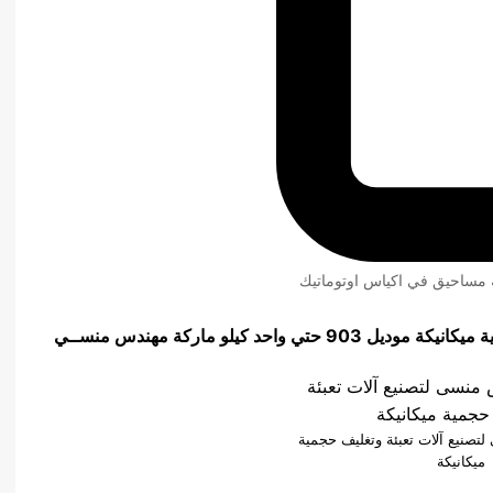
ئة مساحيق في اكياس اوتوماتيك
د كيلو ماركة مهندس منســي
صنيع آلات تعبئة وتغليف حجمية
ميكانيكة