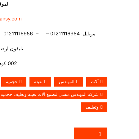
الموق
ansy.com
موبايل: 01211116954 – – 01211116956 – – 01211116958 – 01211116959 – 01211116962
تليفون ارضي 880056
002 كود مصر قبل الرقم
آلات
المهندس
تعبئة
حجمية
شركة المهندس منسى لتصنيع آلات تعبئة وتغليف حجمية م
وتغليف
تصفّح