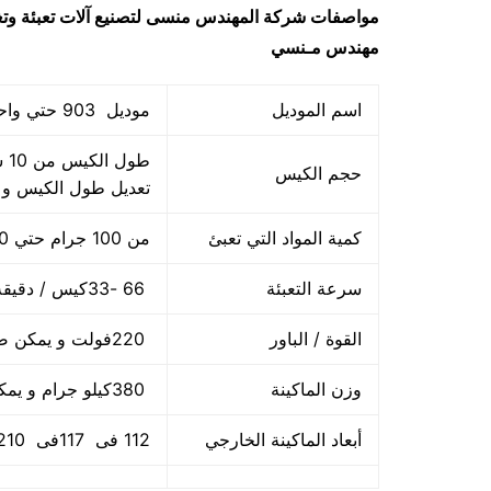
مواصفات
شركة المهندس منسى لتصنيع آلات تعبئة وت
مهندس مـنسي
اسم الموديل
موديل 903 حتي واحد كيلو ماركة المهندس منســي
حجم الكيس
تعديل طول الكيس و
كمية المواد التي تعبئ
من 100 جرام حتي 1000 جرام واحد كيلو
سرعة التعبئة
66 -33كيس / دقيقة و لمادة التغليف اعتبار في السرعه
القوة / الباور
220فولت و يمكن ضبط الفولت حسب الكهرباء المتاحه 2.5 كيلو وات
وزن الماكينة
380كيلو جرام و يمكن فك الماكينة و تركيبها في اي مكان
أبعاد الماكينة الخارجي
112 فى 117فى 210سم و يمكن فك الماكينة و تركيبها في اي مكان