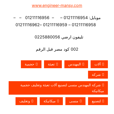
www.engineer-mansy.com
موبايل: 01211116954 – – 01211116956 – –
01211116958 – 01211116959 –01211116962
تليفون ارضي 0225880056
002 كود مصر قبل الرقم
آلات
المهندس
تعبئة
حجمية
شركة
شركة المهندس منسى لتصنيع آلات تعبئة وتغليف حجمية
ميكانيكة
لتصنيع
منسى
ميكانيكة
وتغليف