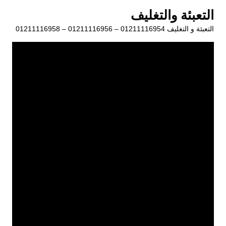
لتجاوز
التعبئة والتغليف
لى
التعبئة و التغليف 01211116954 – 01211116956 – 01211116958
لمحتوى