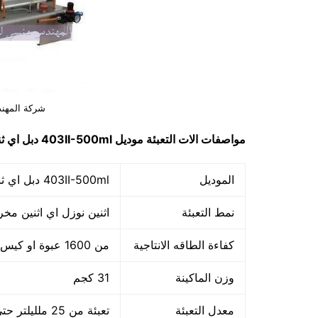
شركة المهند
مواصفات
الات التعبئة
موديل
403II-500ml
دبل اي ث
الموديل
403II-500ml دبل اي ثنائية المخرج ماركة المهندس منسي
نمط التعبئة
اثنين نوزل اي اثنين مخر
كفاءة الطاقه الانتاجية
من 1600 عبوة او كيس حتي 3400 عبوه او كيس في الساعة
وزن الماكينة
31 كجم
معدل التعبئة
تعبئة من 25 ملليلتر حتي 500 ملليلتر لكل نوزل