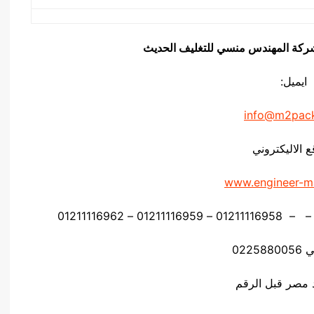
يق شركة المهندس منسي للتغليف الحديث
ايميل:
info@m2pac
ع الاليكتروني
www.engineer-m
0225