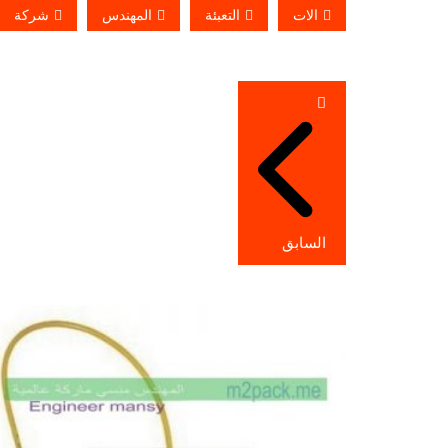
الات
التعبئة
المهندس
شركة
تصفّح
المقالات
السابق