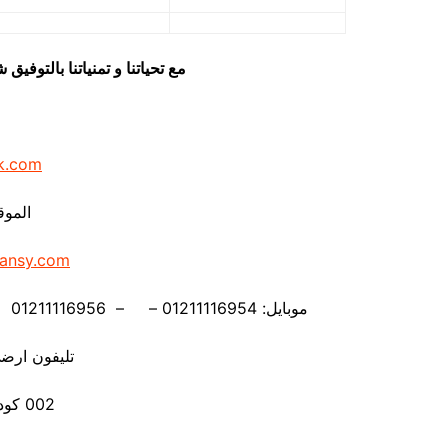
مع تحياتنا و تمنياتنا بالتوف
k.com
الموق
ansy.com
موبايل: 01211116954 – – 01211116956 – – 01211116958 – 01211116959 – 01211116962
تليفون ارضي 880056
002 كود مصر قبل الرقم