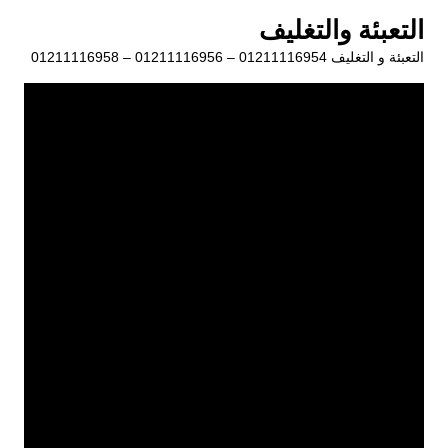
لتجاوز
التعبئة والتغليف
لى
التعبئة و التغليف 01211116954 – 01211116956 – 01211116958
لمحتوى