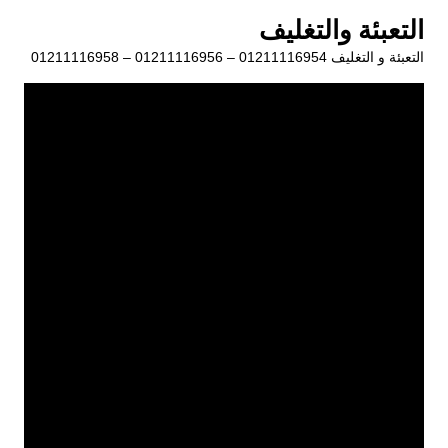
لتجاوز
التعبئة والتغليف
لى
التعبئة و التغليف 01211116954 – 01211116956 – 01211116958
لمحتوى