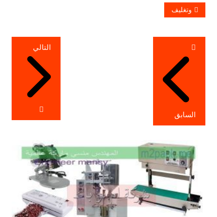
وتغليف
تصفّح
التالي
المقالات
السابق