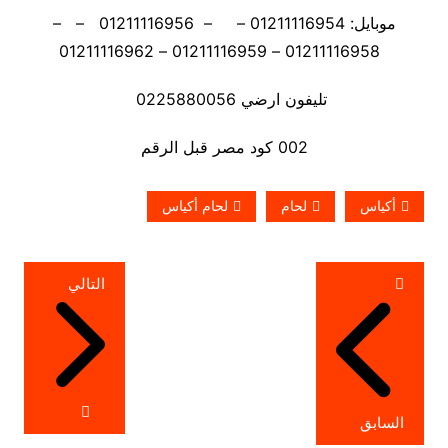
موبايل: 01211116954 – – 01211116956 – –
01211116958 – 01211116959 – 01211116962
تليفون ارضي 0225880056
002 كود مصر قبل الرقم
أكياس
لحام
لحام أكياس
تصفّح
التالي
المقالات
السابق