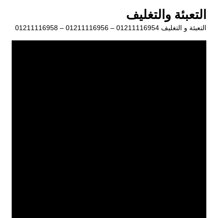
لتجاوز
التعبئة والتغليف
لى
التعبئة و التغليف 01211116954 – 01211116956 – 01211116958
لمحتوى