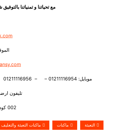
مع تحياتنا و تمنياتنا بالتوف
k.com
الموق
ansy.com
موبايل: 01211116954 – – 01211116956 – – 01211116958 – 01211116959 – 01211116962
تليفون ارضي 880056
002 كود مصر قبل الرقم
التعبئة
ماكنات
ماكنات التعبئة والتغليف