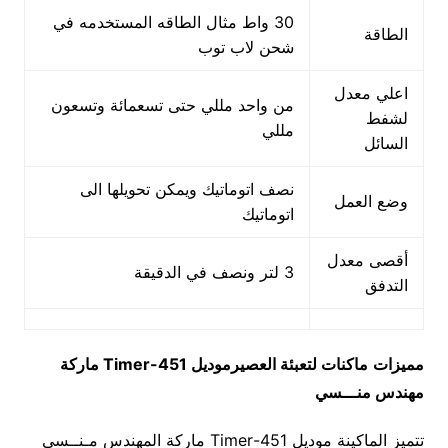
30 واط مثال الطاقه المستخدمه في
الطاقة
شحن لاب توب
اعلي معدل
من واحد مللي حتى تسعمائة وتسعون
لشفط
مللي
السائل
نصف اتوماتيك ويمكن تحويلها الى
وضع العمل
اتوماتيك
أقصى معدل
3 لتر ونصف في الدقيقة
التدفق
مميزات
ماكنات لتعبئة العصير
موديل
451-Timer
ماركة
مهندس منـــسي
تتميز الماكينة موديل 451-Timer ماركة المهندس مـنــسي