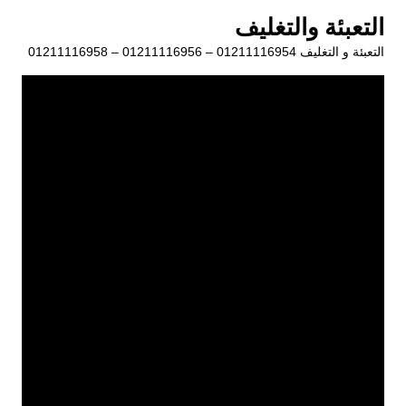
لتجاوز
التعبئة والتغليف
لى
التعبئة و التغليف 01211116954 – 01211116956 – 01211116958
لمحتوى