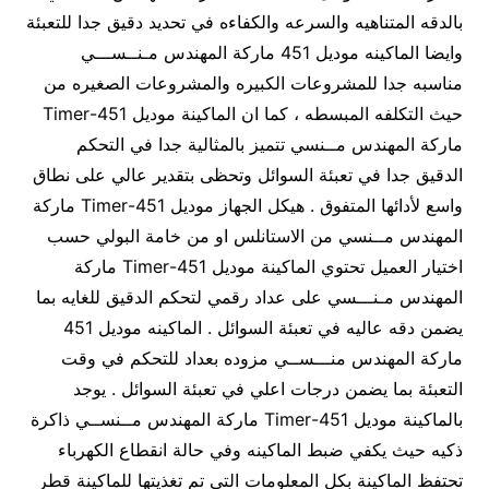
بالدقه المتناهيه والسرعه والكفاءه في تحديد دقيق جدا للتعبئة
وايضا الماكينه موديل 451 ماركة المهندس مـنــســـي
مناسبه جدا للمشروعات الكبيره والمشروعات الصغيره من
حيث التكلفه المبسطه ، كما ان الماكينة موديل 451-Timer
ماركة المهندس مــنسي تتميز بالمثالية جدا في التحكم
الدقيق جدا في تعبئة السوائل وتحظى بتقدير عالي على نطاق
واسع لأدائها المتفوق . هيكل الجهاز موديل 451-Timer ماركة
المهندس مــنسي من الاستانلس او من خامة البولي حسب
اختيار العميل تحتوي الماكينة موديل 451-Timer ماركة
المهندس مـنـــسي على عداد رقمي لتحكم الدقيق للغايه بما
يضمن دقه عاليه في تعبئة السوائل . الماكينه موديل 451
ماركة المهندس منـــســي مزوده بعداد للتحكم في وقت
التعبئة بما يضمن درجات اعلي في تعبئة السوائل . يوجد
بالماكينة موديل 451-Timer ماركة المهندس مــنســي ذاكرة
ذكيه حيث يكفي ضبط الماكينه وفي حالة انقطاع الكهرباء
تحتفظ الماكينة بكل المعلومات التي تم تغذيتها للماكينة قطر