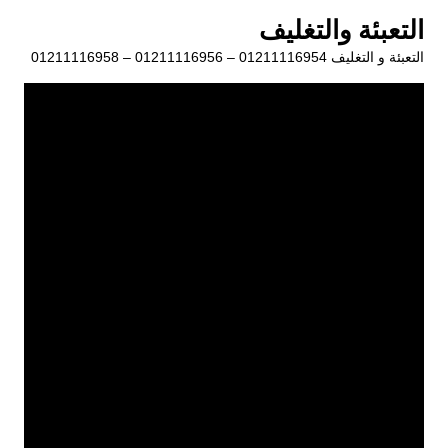
لتجاوز
التعبئة والتغليف
لى
التعبئة و التغليف 01211116954 – 01211116956 – 01211116958
لمحتوى