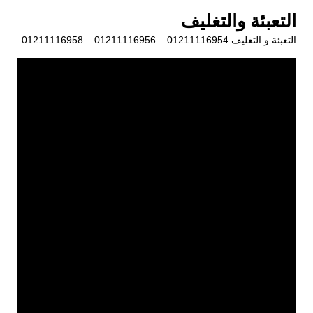
لتجاوز
التعبئة والتغليف
لى
التعبئة و التغليف 01211116954 – 01211116956 – 01211116958
لمحتوى