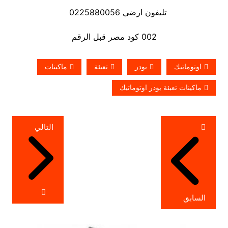
تليفون ارضي 0225880056
002 كود مصر قبل الرقم
اوتوماتيك
بودر
تعبئة
ماكينات
ماكينات تعبئة بودر اوتوماتيك
تصفّح
التالي
المقالات
السابق