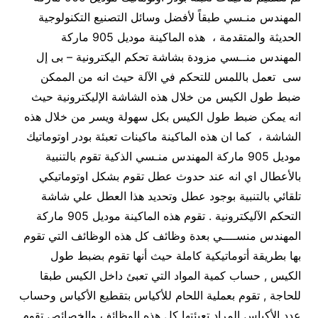
المهندس منـسي طبقاً لأفضل وسائل التصنيع التكنولوجية
الحديثة والمتقدمة ، هذه الماكينة موديل 905 ماركة
المهندس منــسي مزودة بشاشة تحكم اليكترونية – بى إل
سى تعمل باللمس للتحكم في الآلة حيث انه من الممكن
ضبط طول الكيس من خلال هذه الشاشة الإليكترونية حيث
انه يمكن ضبط طول الكيس بكل سهولة ويسر من خلال هذه
الشاشة ، كما ان هذه الماكينة ماكينات تعبئة بودر اوتوماتيك
موديل 905 ماركة المهندس منـسي الذكية تقوم بالتنبية
بالأعطال اي انه عند حدوث عطل تقوم بشكل اوتوماتيكي
تلقائي بالتنبية بوجود عطل وتحديد هذا العطل علي شاشة
التحكم الآليكترونية . تقوم هذه الماكينة موديل 905 ماركة
المهندس منســــي بعدة وظائف كل هذه الوظائف التي تقوم
بها بطريقة أتوماتيكية كاملة حيث أنها تقوم بضبط طول
الكيس , حساب كمية المواد التي تعبئ داخل الكيس طبقا
للحاجة , تقوم بعملية اللحام للأكياس بتقطيع الأكياس وحساب
عدد الأكياس المراد تعبئتها كل هذه الوظائف والخصائص تقوم