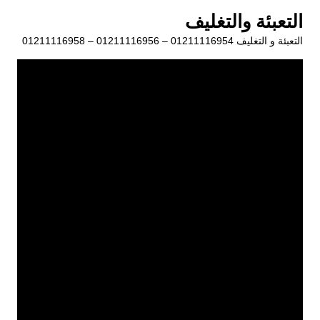
لتجاوز
التعبئة والتغليف
لى
التعبئة و التغليف 01211116954 – 01211116956 – 01211116958
لمحتوى