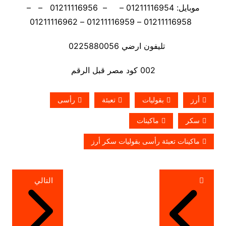
موبايل: 01211116954 – – 01211116956 – –
01211116958 – 01211116959 – 01211116962
تليفون ارضي 0225880056
002 كود مصر قبل الرقم
أرز
بقوليات
تعبئة
رأسى
سكر
ماكينات
ماكينات تعبئة رأسى بقوليات سكر أرز
تصفّح
التالي
المقالات