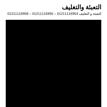
لتجاوز
التعبئة والتغليف
لى
التعبئة و التغليف 01211116954 – 01211116956 – 01211116958
لمحتوى