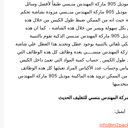
تم تصميم ماكينات تعبئة فانيليا تعبئة مساحيق غذائية موديل 905 ماركة المهندس منـسي طبقاً لأفضل وسائل
التصنيع التكنولوجية الحديثة والمتقدمة ، هذه الماكينة موديل 905 ماركة المهندس منــسي مزودة بشاشة تحكم
آلة حيث انه من الممكن ضبط طول الكيس من خلال هذه
 بكل سهولة ويسر من خلال هذه الشاشة ، كما ان هذه
الماكينة ماكينات تعبئة فانيليا تعبئة مساحيق غذائية موديل 905 ماركة المهندس منـسي الذكية تقوم بالتنبية
ي تلقائي بالتنبية بوجود عطل وتحديد هذا العطل علي شاشة
م الآليكترونية . تقوم هذه الماكينة موديل 905 ماركة المهندس منســــي بعدة وظائف كل هذه الوظائف التي
بط طول الكيس , حساب كمية المواد التي تعبئ داخل الكيس
أكياس وحساب عدد الأكياس المراد تعبئتها كل هذه الوظائف
والخصائص تقوم بها بطريقة اوتوماتيكية كاملة كما انه من الممكن تزويد هذه الماكينة موديل 905 ماركة المهندس
تخدميها
يق شركة المهندس منسي للتغليف الحديث
ايميل:
info@m2pac