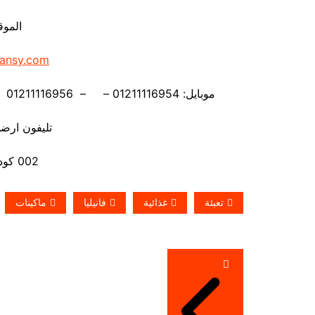
الموق
ansy.com
موبايل: 01211116954 – – 01211116956 – – 01211116958 – 01211116959 –01211116962
تليفون ارضي 880056
002 كود مصر قبل الرقم
تعبئة
غذائية
فانيليا
ماكينات
تصفّح
المقالات