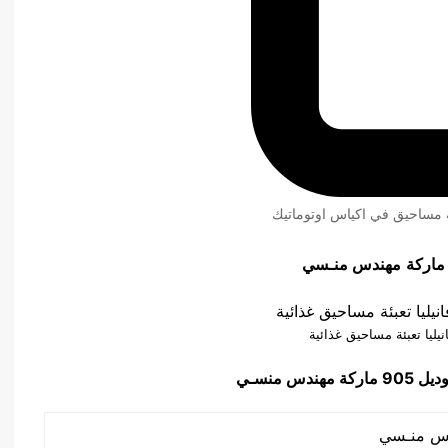
ئة مساحيق في اكياس اوتوماتيك
مهندس منـسي
نيليا تعبئة مساحيق غذائية
90 ماركة مهندس منسـي