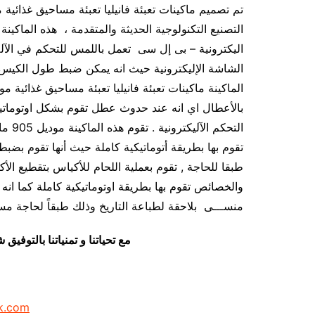
اليكترونية – بى إل سى تعمل باللمس للتحكم في ال
الشاشة الإليكترونية حيث انه يمكن ضبط طول الكيس
بالأعطال اي انه عند حدوث عطل تقوم بشكل اوتوماتيك
التحك
تقوم بها بطريقة أتوماتيكية كاملة حيث أنها تقوم بض
طبقا للحاجة , تقوم بعملية اللحام للأكياس بتقطيع ال
منســـى بلاحقة لطباعة التاريخ وذلك طبقاً لحاجة مس
مع تحياتنا و تمنياتنا بالتوف
k.com