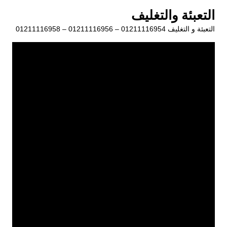
لتجاوز
التعبئة والتغليف
لى
التعبئة و التغليف 01211116954 – 01211116956 – 01211116958
لمحتوى