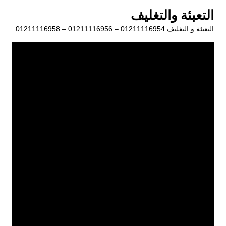
لتجاوز
التعبئة والتغليف
لى
التعبئة و التغليف 01211116954 – 01211116956 – 01211116958
لمحتوى