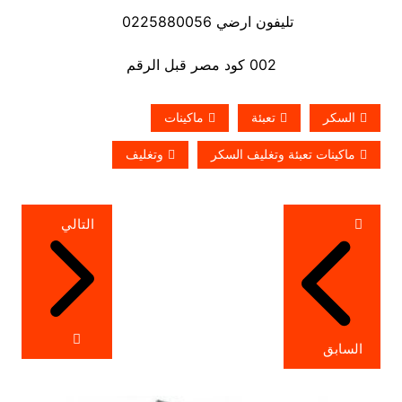
تليفون ارضي 0225880056
002 كود مصر قبل الرقم
السكر
تعبئة
ماكينات
ماكينات تعبئة وتغليف السكر
وتغليف
تصفّح
التالي
المقالات
السابق