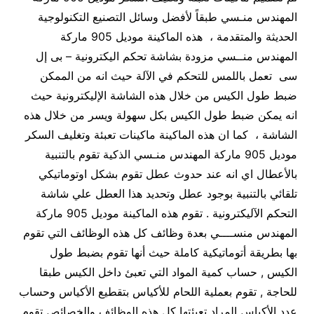
المهندس منـسي طبقاً لأفضل وسائل التصنيع التكنولوجية
الحديثة والمتقدمة ، هذه الماكينة موديل 905 ماركة
المهندس منــسي مزودة بشاشة تحكم اليكترونية – بى إل
سى تعمل باللمس للتحكم في الآلة حيث انه من الممكن
ضبط طول الكيس من خلال هذه الشاشة الإليكترونية حيث
انه يمكن ضبط طول الكيس بكل سهولة ويسر من خلال هذه
الشاشة ، كما ان هذه الماكينة ماكينات تعبئة وتغليف السكر
موديل 905 ماركة المهندس منـسي الذكية تقوم بالتنبية
بالأعطال اي انه عند حدوث عطل تقوم بشكل اوتوماتيكي
تلقائي بالتنبية بوجود عطل وتحديد هذا العطل علي شاشة
التحكم الآليكترونية . تقوم هذه الماكينة موديل 905 ماركة
المهندس منســــي بعدة وظائف كل هذه الوظائف التي تقوم
بها بطريقة أتوماتيكية كاملة حيث أنها تقوم بضبط طول
الكيس , حساب كمية المواد التي تعبئ داخل الكيس طبقا
للحاجة , تقوم بعملية اللحام للأكياس بتقطيع الأكياس وحساب
عدد الأكياس المراد تعبئتها كل هذه الوظائف والخصائص تقوم